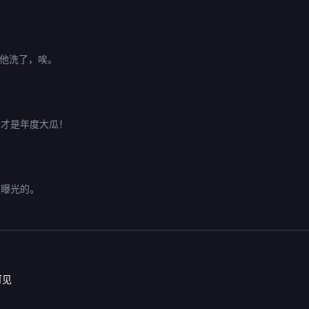
帮他洗了，唉。
个才是年度大瓜！
被曝光的。
可见