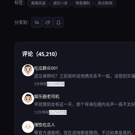
标签：
离婚风波
娱乐八卦
明星爆料
热点新闻
分享到：
评论（45,210）
吃瓜群众001
这瓜保熟吗？之前就听说他俩关系不一般，没想到实
5分钟前
328
回复
娱乐圈老司机
早就猜到会有这一天，那个导演在圈内名声一直不太
12分钟前
256
回复
理性吃瓜人
等官方通报吧，现在说啥都是猜测。不过如果是真的