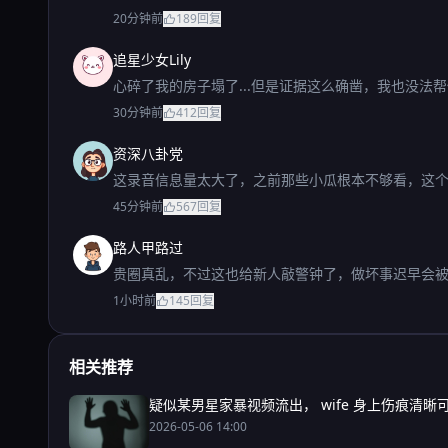
20分钟前
189
回复
追星少女Lily
心碎了我的房子塌了...但是证据这么确凿，我也没法
30分钟前
412
回复
资深八卦党
这录音信息量太大了，之前那些小瓜根本不够看，这
45分钟前
567
回复
路人甲路过
贵圈真乱，不过这也给新人敲警钟了，做坏事迟早会
1小时前
145
回复
相关推荐
疑似某男星家暴视频流出， wife 身上伤痕清晰
2026-05-06 14:00