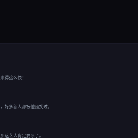
锤来得这么快！
好，好多新人都被他骚扰过。
，那这艺人肯定要凉了。